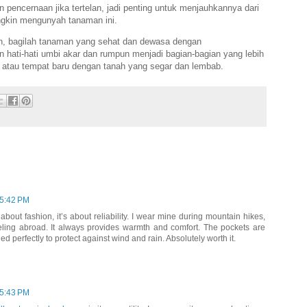
pencernaan jika tertelan, jadi penting untuk menjauhkannya dari
gkin mengunyah tanaman ini.
n, bagilah tanaman yang sehat dan dewasa dengan
 hati-hati umbi akar dan rumpun menjadi bagian-bagian yang lebih
a atau tempat baru dengan tanah yang segar dan lembab.
 5:42 PM
t about fashion, it’s about reliability. I wear mine during mountain hikes,
eling abroad. It always provides warmth and comfort. The pockets are
ed perfectly to protect against wind and rain. Absolutely worth it.
 5:43 PM