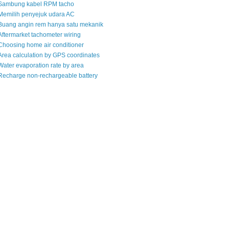
Sambung kabel RPM tacho
Memilih penyejuk udara AC
Buang angin rem hanya satu mekanik
Aftermarket tachometer wiring
Choosing home air conditioner
Area calculation by GPS coordinates
Water evaporation rate by area
Recharge non-rechargeable battery