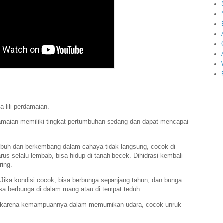
a lili perdamaian.
damaian memiliki tingkat pertumbuhan sedang dan dapat mencapai
umbuh dan berkembang dalam cahaya tidak langsung, cocok di
us selalu lembab, bisa hidup di tanah becek. Dihidrasi kembali
ring.
 Jika kondisi cocok, bisa berbunga sepanjang tahun, dan bunga
a berbunga di dalam ruang atau di tempat teduh.
nal karena kemampuannya dalam memurnikan udara, cocok unruk