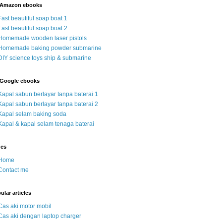
 Amazon ebooks
Fast beautiful soap boat 1
Fast beautiful soap boat 2
Homemade wooden laser pistols
Homemade baking powder submarine
DIY science toys ship & submarine
Google ebooks
Kapal sabun berlayar tanpa baterai 1
Kapal sabun berlayar tanpa baterai 2
Kapal selam baking soda
Kapal & kapal selam tenaga baterai
ges
Home
Contact me
ular articles
Cas aki motor mobil
Cas aki dengan laptop charger