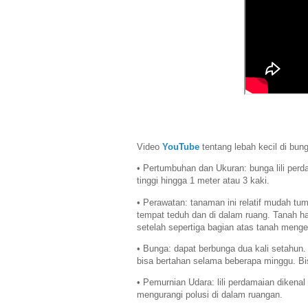
Video
YouTube
tentang lebah kecil di bung
• Pertumbuhan dan Ukuran: bunga lili per
tinggi hingga 1 meter atau 3 kaki.
• Perawatan: tanaman ini relatif mudah t
tempat teduh dan di dalam ruang. Tanah har
setelah sepertiga bagian atas tanah menge
• Bunga: dapat berbunga dua kali setahun.
bisa bertahan selama beberapa minggu. Bis
• Pemurnian Udara: lili perdamaian dike
mengurangi polusi di dalam ruangan.