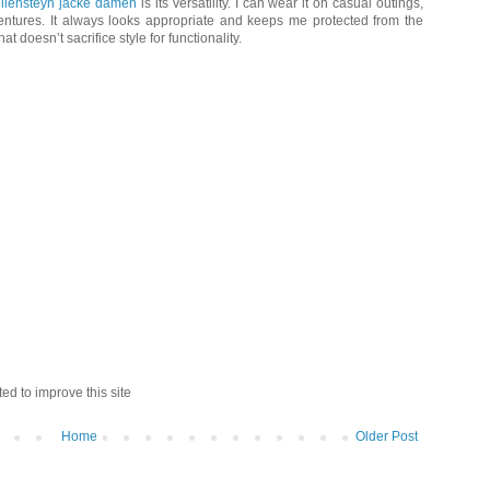
llensteyn jacke damen
is its versatility. I can wear it on casual outings,
entures. It always looks appropriate and keeps me protected from the
hat doesn’t sacrifice style for functionality.
ed to improve this site
Home
Older Post