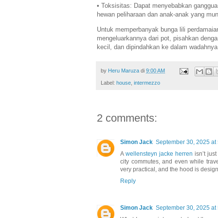
• Toksisitas: Dapat menyebabkan gangguan 
hewan peliharaan dan anak-anak yang mun
Untuk memperbanyak bunga lili perdamaia
mengeluarkannya dari pot, pisahkan dengan
kecil, dan dipindahkan ke dalam wadahny
by
Heru Maruza
di
9:00 AM
Label:
house
,
intermezzo
2 comments:
Simon Jack
September 30, 2025 at
A
wellensteyn jacke herren
isn’t jus
city commutes, and even while trav
very practical, and the hood is design
Reply
Simon Jack
September 30, 2025 at