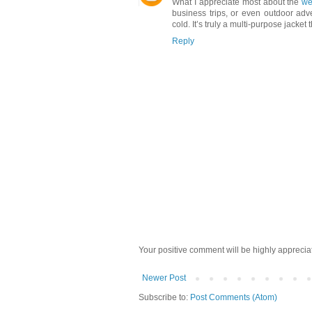
What I appreciate most about the
we
business trips, or even outdoor adv
cold. It’s truly a multi-purpose jacket t
Reply
Your positive comment will be highly appreciat
Newer Post
Subscribe to:
Post Comments (Atom)