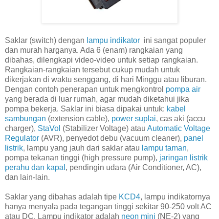
Saklar (switch) dengan
lampu indikator
ini sangat populer
dan murah harganya. Ada 6 (enam) rangkaian yang
dibahas, dilengkapi video-video untuk setiap rangkaian.
Rangkaian-rangkaian tersebut cukup mudah untuk
dikerjakan di waktu senggang, di hari Minggu atau liburan.
Dengan contoh penerapan untuk mengkontrol
pompa air
yang berada di luar rumah, agar mudah diketahui jika
pompa bekerja. Saklar ini biasa dipakai untuk:
kabel
sambungan
(extension cable),
power suplai
, cas aki (accu
charger),
StaVol
(Stabilizer Voltage) atau
Automatic Voltage
Regulator
(AVR), penyedot debu (vacuum cleaner),
panel
listrik
, lampu yang jauh dari saklar atau
lampu taman
,
pompa tekanan tinggi (high pressure pump),
jaringan listrik
perahu dan kapal
, pendingin udara (Air Conditioner, AC),
dan lain-lain.
Saklar yang dibahas adalah tipe
KCD4
, lampu indikatornya
hanya menyala pada tegangan tinggi sekitar 90-250 volt AC
atau DC. Lampu indikator adalah
neon mini
(NE-2) yang