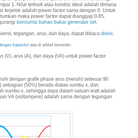
ampai 1. Nilai terbaik atau kondisi ideal adalah dimana
si terjelek adalah power factor sama dengan 0. Untuk
cantumkan maka power factor dapat dianggap 0.85.
gurangi
konsumsi bahan bakar generator set
.
siensi, tegangan, arus, dan daya, dapat dibaca
disini
.
dengan kapasitor
ada di artikel tersendiri.
(V), arus (A), dan daya (VA) untuk power factor
lisih dengan grafik phase arus (merah) sebesar 90
ng) sebagian (50%) berada diatas sumbu x, dan
ah sumbu x, sehingga daya dalam satuan watt adalah
tuan VA (voltampere) adalah sama dengan tegangan