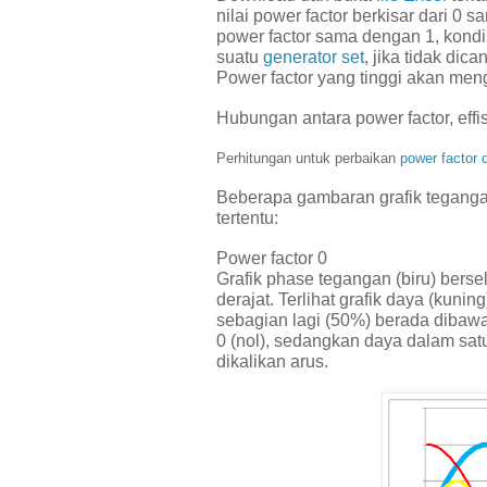
nilai power factor berkisar dari 0 s
power factor sama dengan 1, kondi
suatu
generator set
, jika tidak di
Power factor yang tinggi akan men
Hubungan antara power factor, effi
Perhitungan untuk perbaikan
power factor 
Beberapa gambaran grafik tegangan 
tertentu:
Power factor 0
Grafik phase tegangan (biru) berse
derajat. Terlihat grafik daya (kuni
sebagian lagi (50%) berada dibaw
0 (nol), sedangkan daya dalam sa
dikalikan arus.