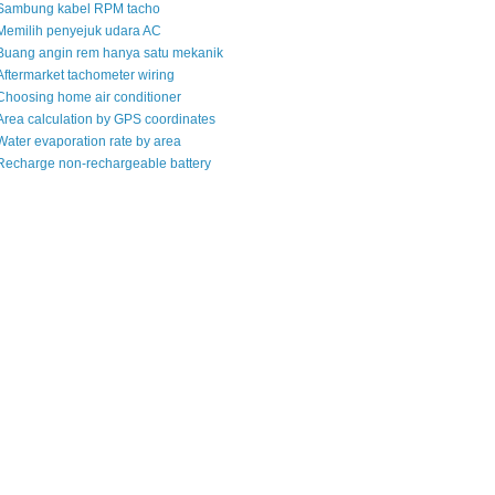
Sambung kabel RPM tacho
Memilih penyejuk udara AC
Buang angin rem hanya satu mekanik
Aftermarket tachometer wiring
Choosing home air conditioner
Area calculation by GPS coordinates
Water evaporation rate by area
Recharge non-rechargeable battery