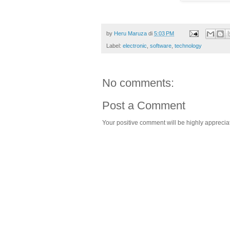
by
Heru Maruza
di
5:03 PM
Label:
electronic
,
software
,
technology
No comments:
Post a Comment
Your positive comment will be highly appreciat