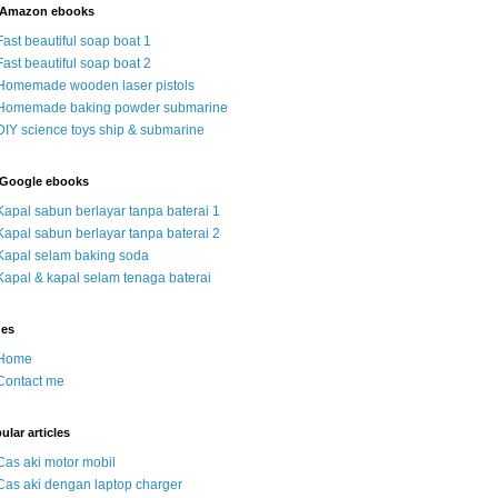
 Amazon ebooks
Fast beautiful soap boat 1
Fast beautiful soap boat 2
Homemade wooden laser pistols
Homemade baking powder submarine
DIY science toys ship & submarine
Google ebooks
Kapal sabun berlayar tanpa baterai 1
Kapal sabun berlayar tanpa baterai 2
Kapal selam baking soda
Kapal & kapal selam tenaga baterai
ges
Home
Contact me
ular articles
Cas aki motor mobil
Cas aki dengan laptop charger